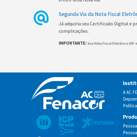
Segunda Via da Nota Fiscal Eletrô
Já adquiriu seu Certificado Digital e 
complicações.
IMPORTANTE:
Sua Nota Fiscal Eletrônica (NF-e
Insti
A AC 
Depoim
Polític
Prod
Pessoa 
Pessoa 