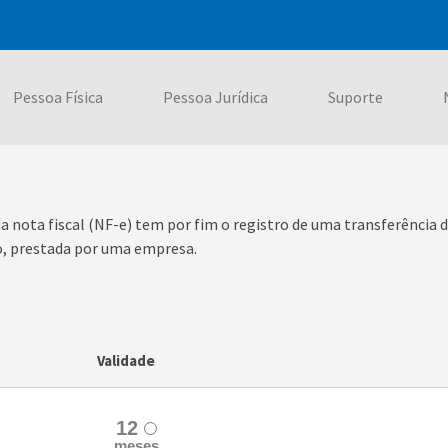
Pessoa Física
Pessoa Jurídica
Suporte
da nota fiscal (NF-e) tem por fim o registro de uma transferênci
o, prestada por uma empresa.
Validade
12
meses